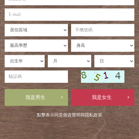
實
姓
E-
名
mail
居
手
住
機
區
號
學
身
域
碼
歷
高
出
出
出
生
生
生
年
月
日
驗
証
碼
我是男生
我是女生
點擊表示同意
個資聲明
與
隠私政策