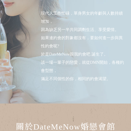
現代人工作忙碌，單身男女的年齡與人數持續
增加，
因為缺乏另一半共同調劑生活、享受愛情。
如果連約會的對象都沒有，要如何進一步與異
性約會呢?
於是DateMeNow跟我約會吧 誕生了。
談一場一輩子的戀愛，就從DMN開始，各種約
會型態，
滿足不同個性的你，相同的約會渴望。
關於DateMeNow婚戀會館