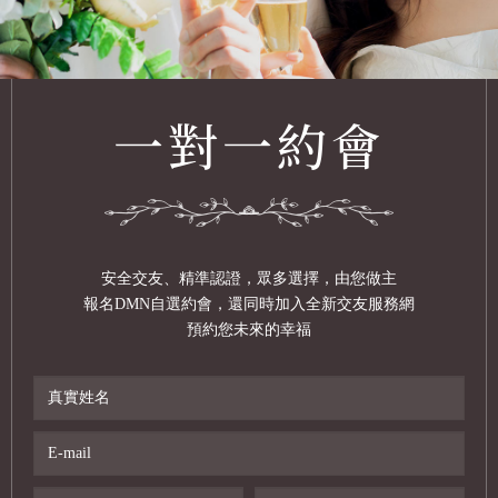
一對一約會
安全交友、精準認證，眾多選擇，由您做主
報名DMN自選約會，還同時加入全新交友服務網
預約您未來的幸福
真
實
姓
E-
名
mail
居
手