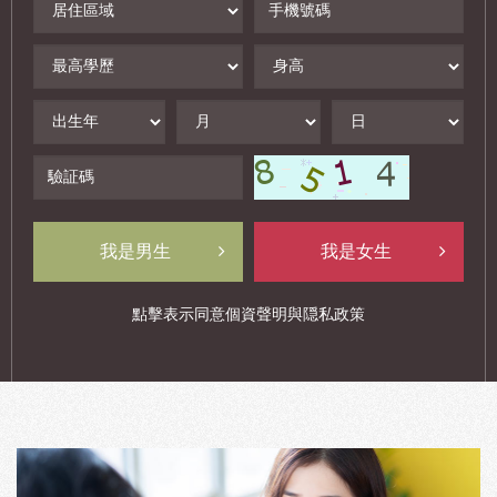
住
機
區
號
學
身
域
碼
歷
高
出
出
出
生
生
生
年
月
日
驗
証
碼
我是男生
我是女生
點擊表示同意
個資聲明
與
隠私政策