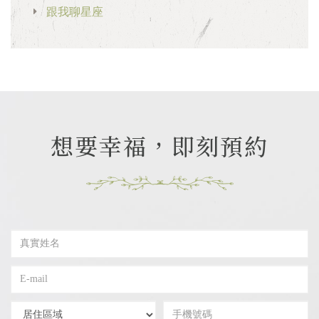
跟我聊星座
想要幸福，即刻預約
真
實
姓
E-
名
mail
居
手