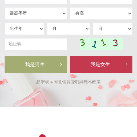
住
機
區
號
學
身
域
碼
歷
高
出
出
出
生
生
生
年
月
日
驗
証
碼
我是男生
我是女生
點擊表示同意
個資聲明
與
隠私政策