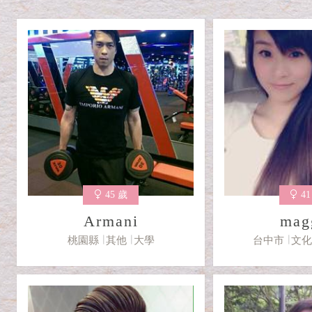
45 歲
4
Armani
mag
桃園縣
其他
大學
台中市
文