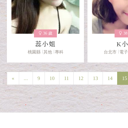
36 歲
3
蕊小姐
K
桃園縣
其他
專科
台北市
電
«
...
9
10
11
12
13
14
15