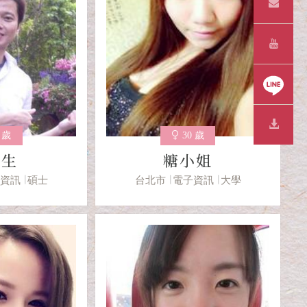
1 歲
30 歲
先生
糖小姐
子資訊
碩士
台北市
電子資訊
大學