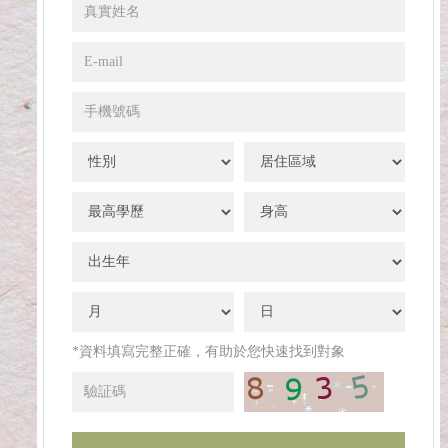
真
實
姓
E-
名
mail
手
機
號
性
居
碼
別
住
區
學
身
域
歷
高
出
生
年
出
出
生
生
月
日
*資料填寫完整正確，有助於您快速找到對象
驗
証
碼