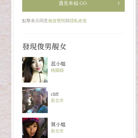
遇見幸福 GO
點擊表示同意
個資聲明
與
隠私政策
發現俊男靚女
蕊小姐
桃園縣
cliff
新北市
莫小姐
新北市