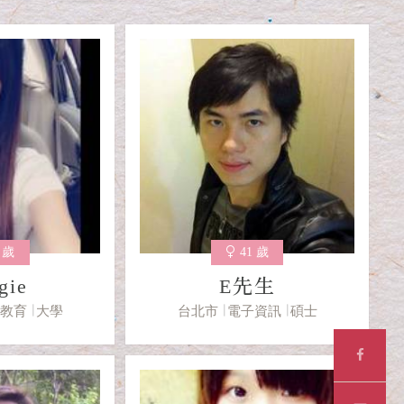
1 歲
41 歲
gie
E先生
化教育
大學
台北市
電子資訊
碩士