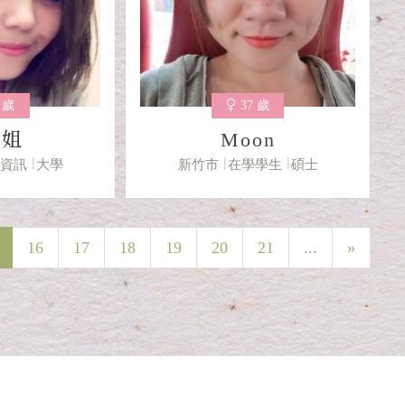
8 歲
37 歲
小姐
Moon
子資訊
大學
新竹市
在學學生
碩士
16
17
18
19
20
21
...
»