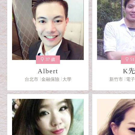
37 歲
5
Albert
K
台北市
金融保險
大學
新竹市
電