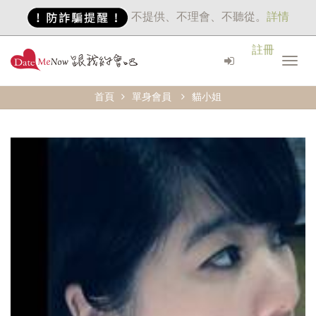
不提供、不理會、不聽從。
詳情
註冊
首頁
單身會員
貓小姐