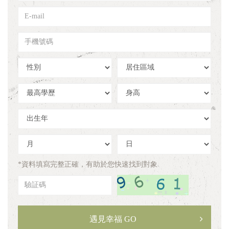
姓
E-
名
mail
手
機
號
性
居
碼
別
住
區
學
身
域
歷
高
出
生
年
出
出
生
生
月
日
*資料填寫完整正確，有助於您快速找到對象
驗
証
碼
遇見幸福 GO