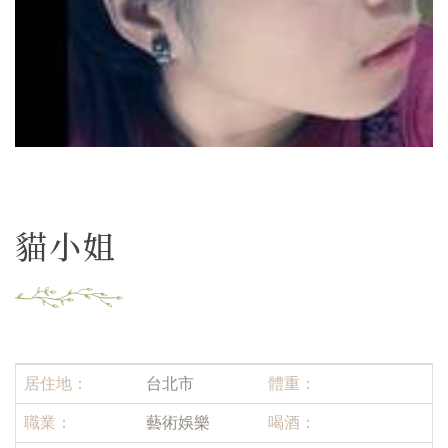
貓小姐
居住地：
台北市
體重：
職業：
藝術娛樂
喝酒：