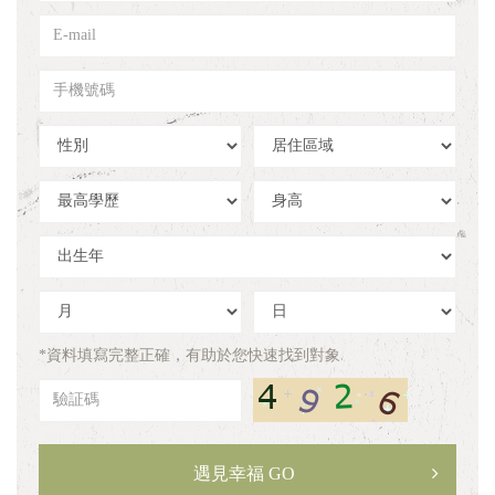
姓
E-
名
mail
手
機
號
性
居
碼
別
住
區
學
身
域
歷
高
出
生
年
出
出
生
生
月
日
*資料填寫完整正確，有助於您快速找到對象
驗
証
碼
遇見幸福 GO