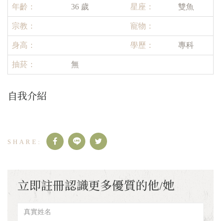
年齡：
36 歲
星座：
雙魚
宗教：
寵物：
身高：
學歷：
專科
抽菸：
無
自我介紹
立即註冊認識更多優質的他/她
真
實