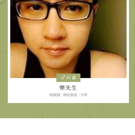
41 歲
樂先生
桃園縣
傳統製造
大學