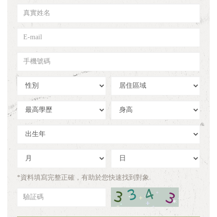
真
實
姓
E-
名
mail
手
機
號
性
居
碼
別
住
區
學
身
域
歷
高
出
生
年
出
出
生
生
月
日
*資料填寫完整正確，有助於您快速找到對象
驗
証
碼