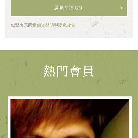
遇見幸福 GO
點擊表示同意
個資聲明
與
隠私政策
熱門會員