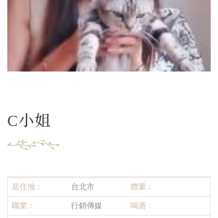
C小姐
居住地：
台北市
體重：
職業：
行銷傳媒
喝酒：