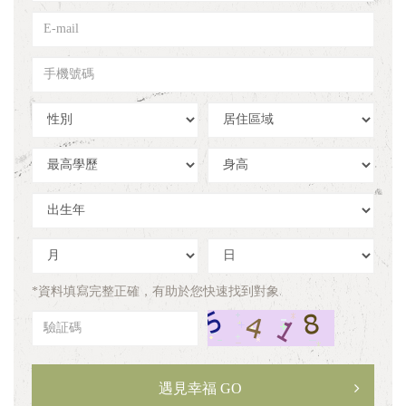
姓
E-
名
mail
手
機
號
性
居
碼
別
住
區
學
身
域
歷
高
出
生
年
出
出
生
生
月
日
*資料填寫完整正確，有助於您快速找到對象
驗
証
碼
遇見幸福 GO