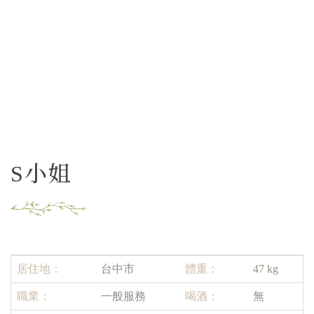
S小姐
居住地：
台中市
體重：
47 kg
職業：
一般服務
喝酒：
無