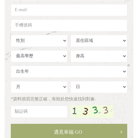
姓
E-
名
mail
手
機
號
性
居
碼
別
住
區
學
身
域
歷
高
出
生
年
出
出
生
生
月
日
*資料填寫完整正確，有助於您快速找到對象
驗
証
碼
遇見幸福 GO