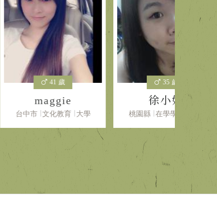
41 歲
35 歲
ggie
徐小姐
文化教育
大學
桃園縣
在學學生
大學
新北市