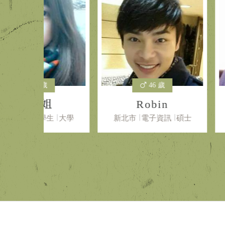
46 歲
39
姐
Robin
Y
生
大學
新北市
電子資訊
碩士
新北市
政治