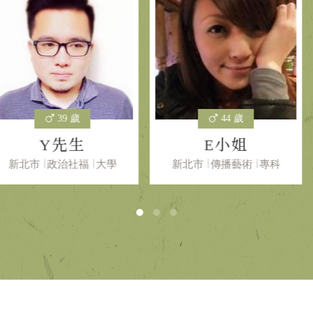
 歲
44 歲
先生
E小姐
ma
社福
大學
新北市
傳播藝術
專科
台中市