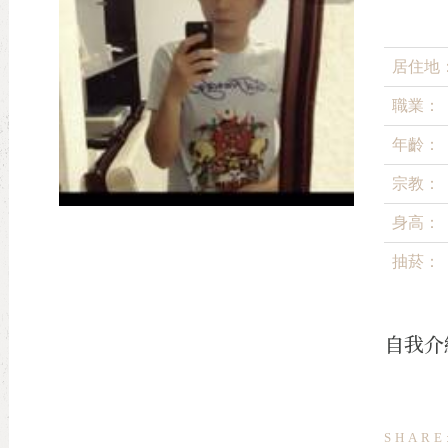
居住地
職業：
年齡：
宗教：
身高：
抽菸：
自我介