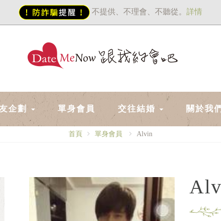
不提供、不理會、不聽從。
詳情
友企劃
單身會員
交往結婚
關於我
首頁
單身會員
Alvin
Alv