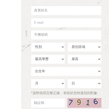
真
實
姓
E-
名
mail
手
機
號
性
居
碼
別
住
區
學
身
域
歷
高
出
生
年
出
出
生
生
月
日
*資料填寫完整正確，有助於您快速找到對象
驗
証