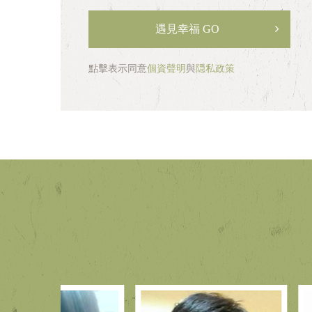
碼
遇見幸福 GO
點擊表示同意
個資聲明
與
隠私政策