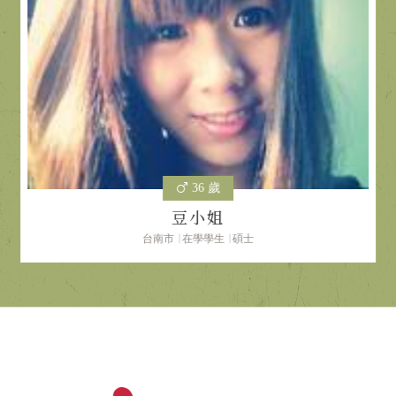
36 歲
豆小姐
台南市
在學學生
碩士