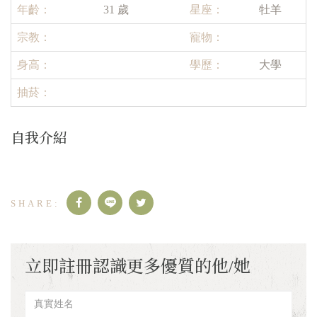
年齡：
31 歲
星座：
牡羊
宗教：
寵物：
身高：
學歷：
大學
抽菸：
自我介紹
立即註冊認識更多優質的他/她
真
實