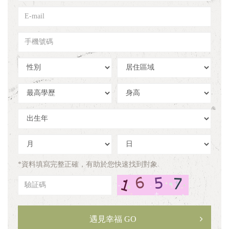
姓
E-
名
mail
手
機
號
性
居
碼
別
住
區
學
身
域
歷
高
出
生
年
出
出
生
生
月
日
*資料填寫完整正確，有助於您快速找到對象
驗
証
碼
遇見幸福 GO