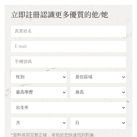
立即註冊認識更多優質的他/她
真
實
姓
E-
名
mail
手
機
號
性
居
碼
別
住
區
學
身
域
歷
高
出
生
年
出
出
生
生
月
日
*資料填寫完整正確，有助於您快速找到對象