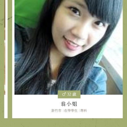
32 歲
翁小姐
新竹市
在學學生
專科