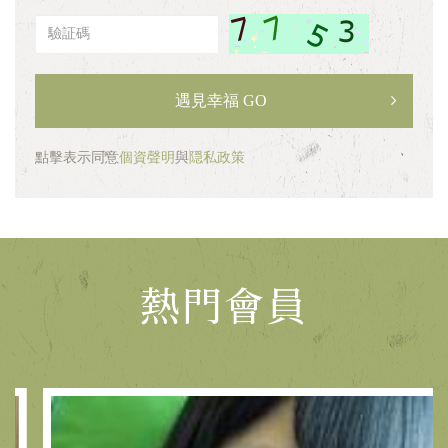
驗
証
碼
遇見幸福 GO
點擊表示同意
個資聲明
與
隠私政策
熱門會員