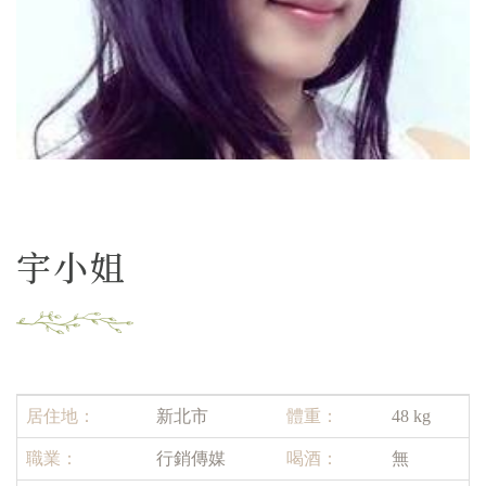
宇小姐
居住地：
新北市
體重：
48 kg
職業：
行銷傳媒
喝酒：
無