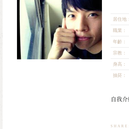
居住地
職業：
年齡：
宗教：
身高：
抽菸：
自我介