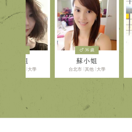
36 歲
40
姐
蘇小姐
多
大學
台北市
其他
大學
高雄市
電子