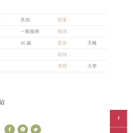
：
其他
體重：
一般服務
喝酒：
40 歲
星座：
天蠍
寵物：
學歷：
大學
紹