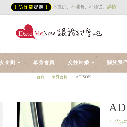
不提供、不理會、不聽從。
詳情
友企劃
單身會員
交往結婚
關於我
首頁
單身會員
ADISON
AD