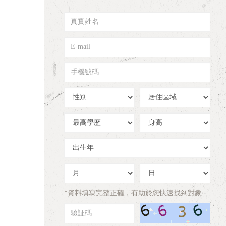
真
實
姓
E-
名
mail
手
機
號
性
居
碼
別
住
區
學
身
域
歷
高
出
生
年
出
出
生
生
月
日
*資料填寫完整正確，有助於您快速找到對象
驗
証