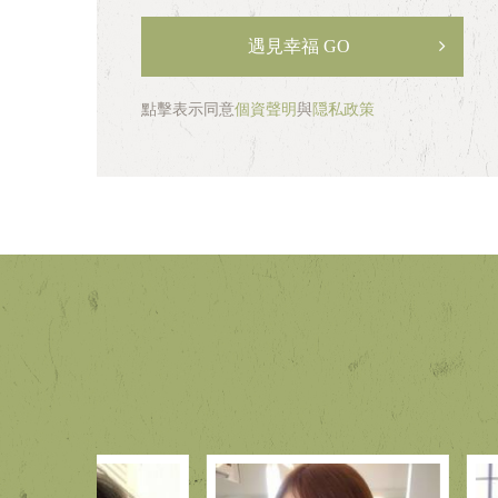
碼
遇見幸福 GO
點擊表示同意
個資聲明
與
隠私政策