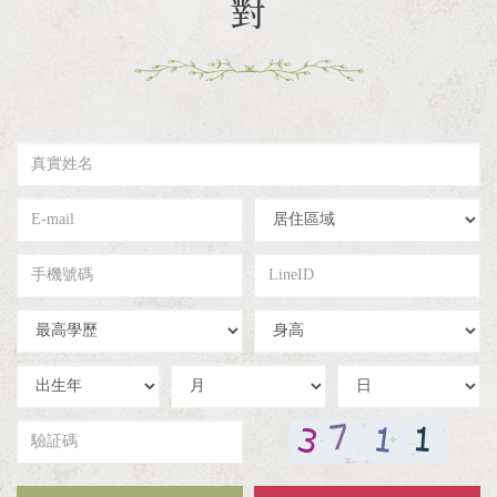
對
真
實
姓
E-
居
名
mail
住
區
手
LineID
域
機
號
學
身
碼
歷
高
出
出
出
生
生
生
年
月
日
驗
証
碼