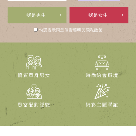
碼
我是男生
我是女生
勾選表示同意
個資聲明
與
隠私政策
優質單身男女
時尚約會環境
豐富配對經驗
精彩主題聯誼