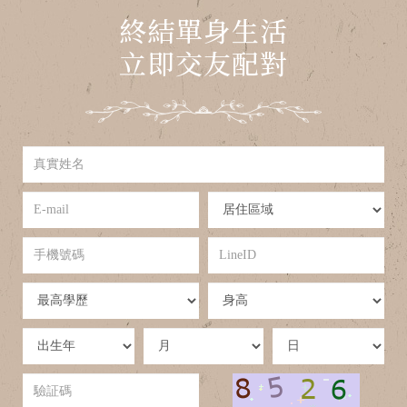
終結單身生活
立即交友配對
真
實
姓
E-
居
名
mail
住
區
手
LineID
域
機
號
學
身
碼
歷
高
出
出
出
生
生
生
年
月
日
驗
証