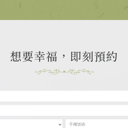
想要幸福，即刻預約
真
實
姓
E-
名
mail
居
手
住
機