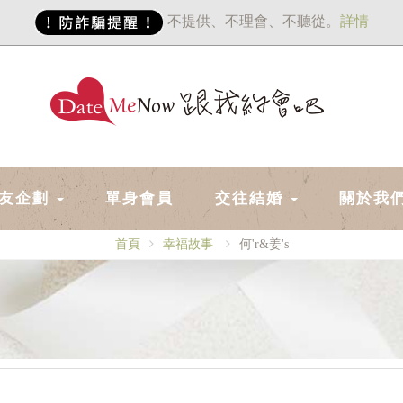
不提供、不理會、不聽從。
詳情
友企劃
單身會員
交往結婚
關於我
首頁
幸福故事
何'r&姜's