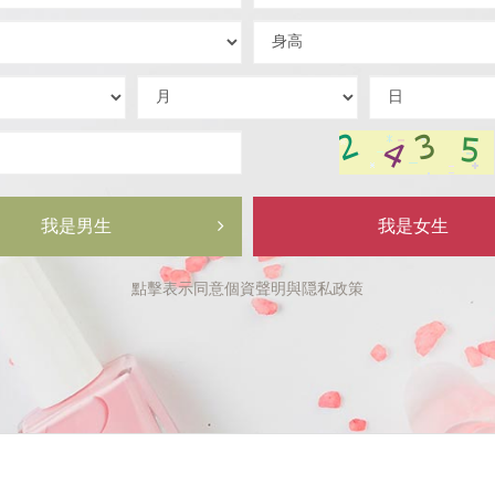
區
號
學
身
域
碼
歷
高
出
出
出
生
生
生
年
月
日
驗
証
碼
我是男生
我是女生
點擊表示同意
個資聲明
與
隠私政策