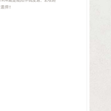
eNow總是能陪伴我度過。若在經
選擇!!