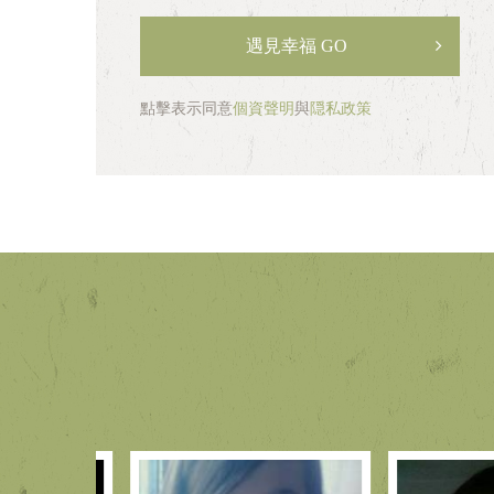
碼
遇見幸福 GO
點擊表示同意
個資聲明
與
隠私政策