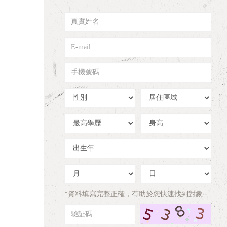
真
實
姓
E-
名
mail
手
機
號
性
居
碼
別
住
區
學
身
域
歷
高
出
生
年
出
出
生
生
月
日
*資料填寫完整正確，有助於您快速找到對象
驗
証