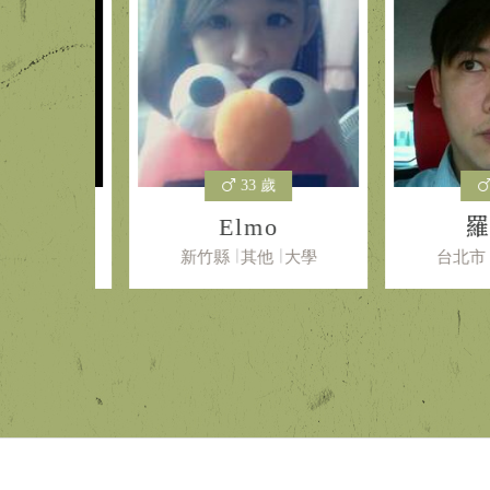
33 歲
46
e
Elmo
羅
生
大學
新竹縣
其他
大學
台北市
其