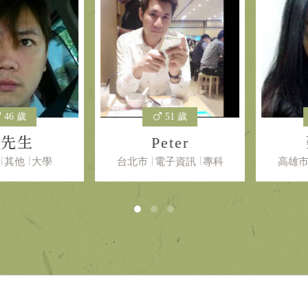
 歲
51 歲
先生
Peter
蔡
他
大學
台北市
電子資訊
專科
高雄市